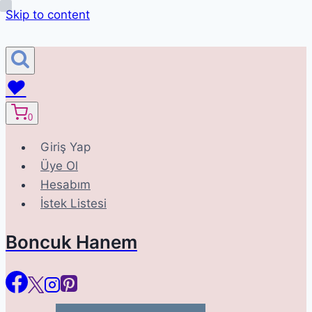
Skip to content
♥
0
Giriş Yap
Üye Ol
Hesabım
İstek Listesi
Boncuk Hanem