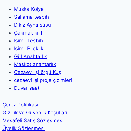
Muska Kolye
Sallama tesbih
Dikiz Ayna süsü
Çakmak kılıfı
İsimli Tesbih
İsimli Bileklik
Gül Anahtarlık
Maskot anahtarlık
Cezaevi işi örgü Kuş
cezaevi işi proje çizimleri
Duvar saati
Çerez Politikası
Gizlilik ve Güvenlik Koşulları
Mesafeli Satış Sözleşmesi
Üyelik Sözleşmesi