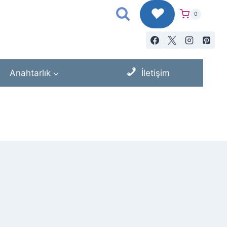
♥
0
Anahtarlık
İletişim