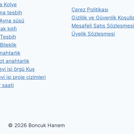
a Kolye
Çerez Politikası
ma tesbih
Gizlilik ve Güvenlik Koşulla
 Ayna süsü
Mesafeli Satış Sözleşmesi
k kılıfı
Üyelik Sözleşmesi
i Tesbih
 Bileklik
nahtarlık
t anahtarlık
vi işi örgü Kuş
i işi proje çizimleri
 saati
© 2026 Boncuk Hanem