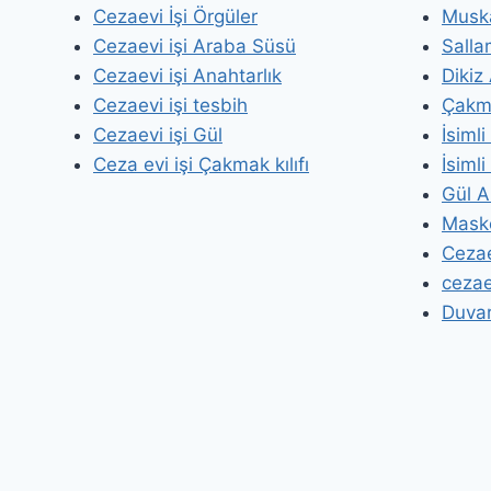
Cezaevi İşi Örgüler
Musk
Cezaevi işi Araba Süsü
Salla
Cezaevi işi Anahtarlık
Dikiz
Cezaevi işi tesbih
Çakma
Cezaevi işi Gül
İsiml
Ceza evi işi Çakmak kılıfı
İsimli
Gül A
Masko
Cezae
cezaev
Duvar