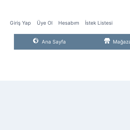
Skip
to
content
Giriş Yap
Üye Ol
Hesabım
İstek Listesi
Ana Sayfa
Mağaz