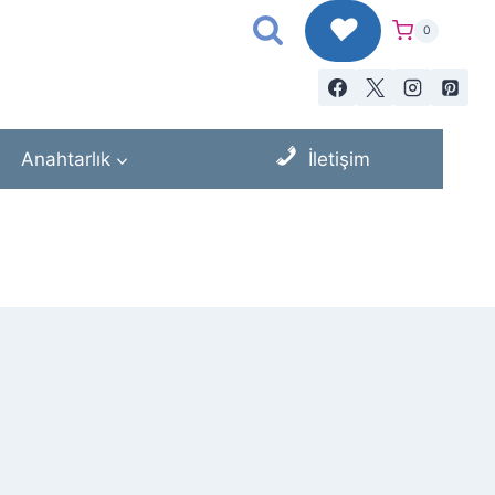
♥
0
Anahtarlık
İletişim