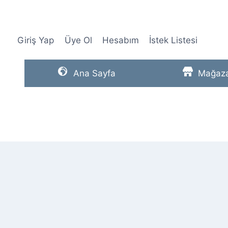
Skip
to
content
Giriş Yap
Üye Ol
Hesabım
İstek Listesi
Ana Sayfa
Mağaz