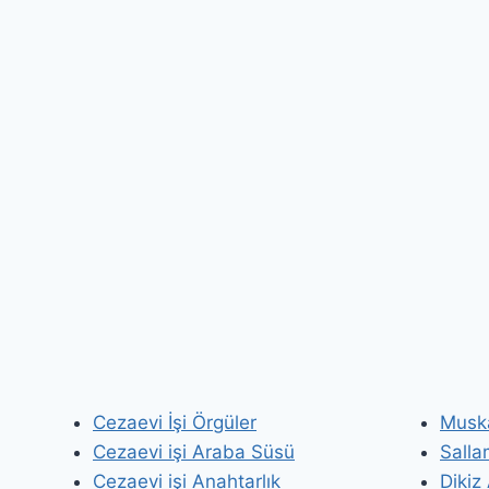
Cezaevi İşi Örgüler
Musk
Cezaevi işi Araba Süsü
Salla
Cezaevi işi Anahtarlık
Dikiz