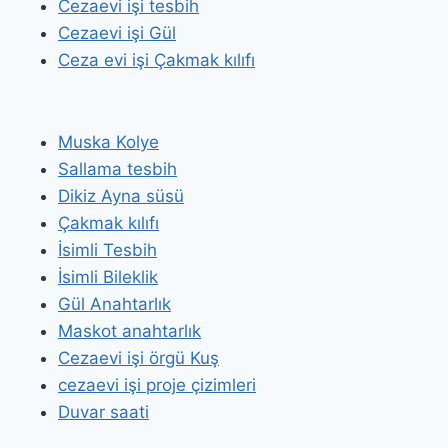
Cezaevi işi tesbih
Cezaevi işi Gül
Ceza evi işi Çakmak kılıfı
Muska Kolye
Sallama tesbih
Dikiz Ayna süsü
Çakmak kılıfı
İsimli Tesbih
İsimli Bileklik
Gül Anahtarlık
Maskot anahtarlık
Cezaevi işi örgü Kuş
cezaevi işi proje çizimleri
Duvar saati