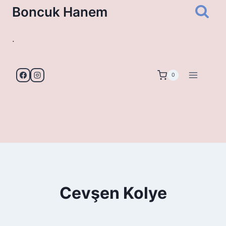
Skip
Boncuk Hanem
to
content
.
0
Cevşen Kolye