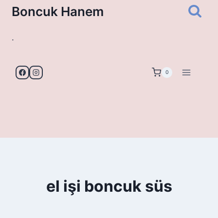
Skip
Boncuk Hanem
to
content
.
0
el işi boncuk süs