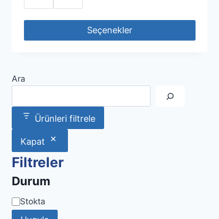
Seçenekler
Bu
ürünün
birden
Ara
fazla
varyasyonu
var.
Ürünleri filtrele
Seçenekler
ürün
Kapat
sayfasından
Filtreler
seçilebilir
Durum
Uygunluk
Stokta