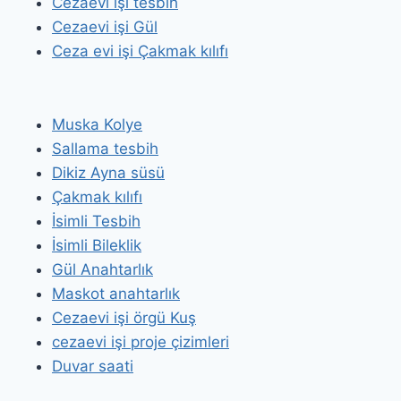
Cezaevi işi tesbih
Cezaevi işi Gül
Ceza evi işi Çakmak kılıfı
Muska Kolye
Sallama tesbih
Dikiz Ayna süsü
Çakmak kılıfı
İsimli Tesbih
İsimli Bileklik
Gül Anahtarlık
Maskot anahtarlık
Cezaevi işi örgü Kuş
cezaevi işi proje çizimleri
Duvar saati