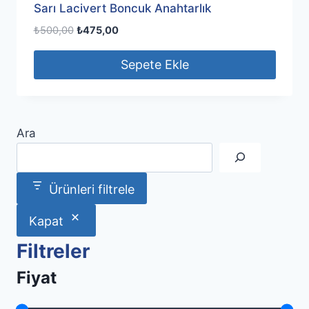
Sarı Lacivert Boncuk Anahtarlık
Orijinal
Şu
₺
500,00
₺
475,00
fiyat:
andaki
₺500,00.
fiyat:
Sepete Ekle
₺475,00.
Ara
Ürünleri filtrele
Kapat
Filtreler
Fiyat