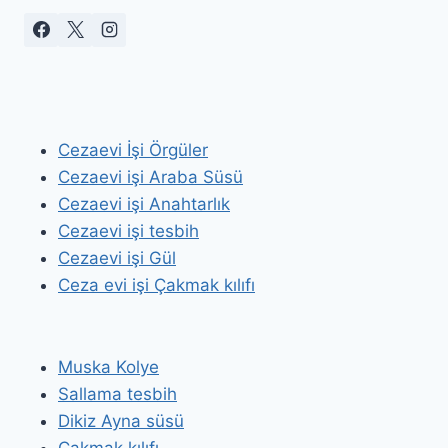
Cezaevi İşi Örgüler
Cezaevi işi Araba Süsü
Cezaevi işi Anahtarlık
Cezaevi işi tesbih
Cezaevi işi Gül
Ceza evi işi Çakmak kılıfı
Muska Kolye
Sallama tesbih
Dikiz Ayna süsü