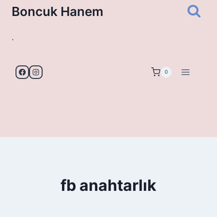
Skip
Boncuk Hanem
to
content
.
0
fb anahtarlık