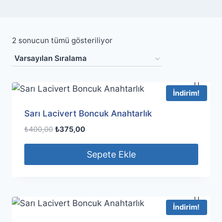
2 sonucun tümü gösteriliyor
İndirim!
Sarı Lacivert Boncuk Anahtarlık
Orijinal
Şu
₺
400,00
₺
375,00
fiyat:
andaki
₺400,00.
fiyat:
Sepete Ekle
₺375,00.
İndirim!