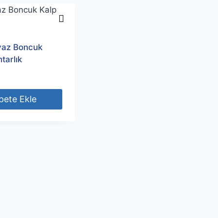
yaz Boncuk
tarlık
pete Ekle