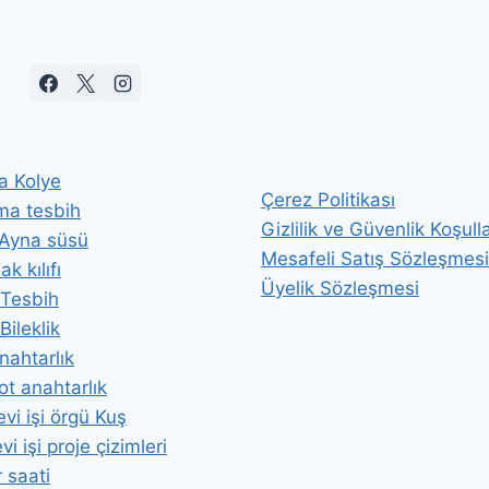
a Kolye
Çerez Politikası
ma tesbih
Gizlilik ve Güvenlik Koşulla
 Ayna süsü
Mesafeli Satış Sözleşmesi
k kılıfı
Üyelik Sözleşmesi
i Tesbih
 Bileklik
nahtarlık
t anahtarlık
vi işi örgü Kuş
i işi proje çizimleri
 saati