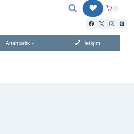
♥
0
Anahtarlık
İletişim