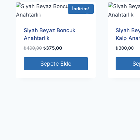
İndirim!
Siyah Beyaz Boncuk
Siyah Be
Anahtarlık
Kalp Anah
Orijinal
Şu
₺
400,00
₺
375,00
₺
300,00
fiyat:
andaki
₺400,00.
fiyat:
Sepete Ekle
Se
₺375,00.