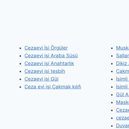
Cezaevi İşi Örgüler
Musk
Cezaevi işi Araba Süsü
Salla
Cezaevi işi Anahtarlık
Dikiz
Cezaevi işi tesbih
Çakma
Cezaevi işi Gül
İsiml
Ceza evi işi Çakmak kılıfı
İsimli
Gül A
Masko
Cezae
cezaev
Duvar