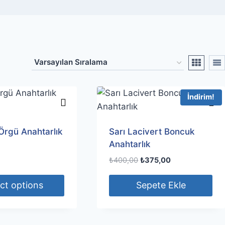
İndirim!
Örgü Anahtarlık
Sarı Lacivert Boncuk
Anahtarlık
Orijinal
Şu
₺
400,00
₺
375,00
fiyat:
andaki
₺400,00.
fiyat:
ct options
Sepete Ekle
₺375,00.