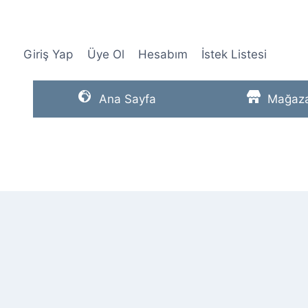
Skip
to
content
Giriş Yap
Üye Ol
Hesabım
İstek Listesi
Ana Sayfa
Mağaz