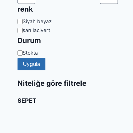
renk
Renk
Siyah beyaz
sarı lacivert
Durum
Uygunluk
Stokta
Uygula
Niteliğe göre filtrele
SEPET