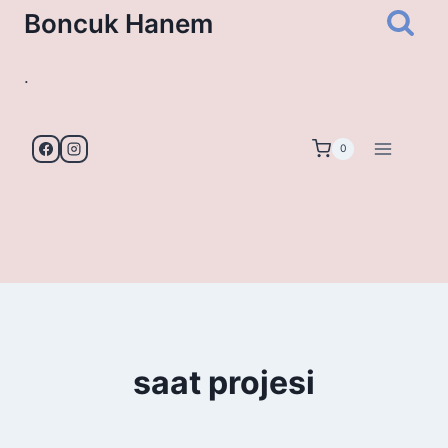
Skip
Boncuk Hanem
to
content
.
0
saat projesi