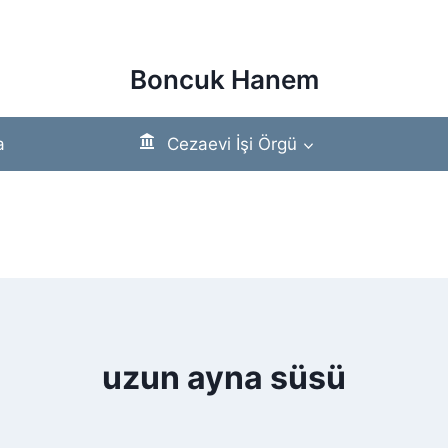
Boncuk Hanem
a
Cezaevi İşi Örgü
uzun ayna süsü