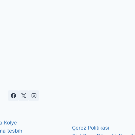
a Kolye
Çerez Politikası
ma tesbih