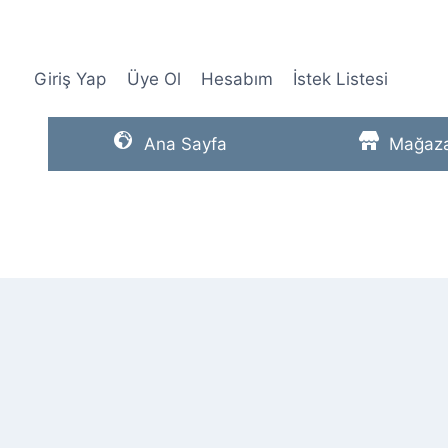
Skip
to
content
Giriş Yap
Üye Ol
Hesabım
İstek Listesi
Ana Sayfa
Mağaz