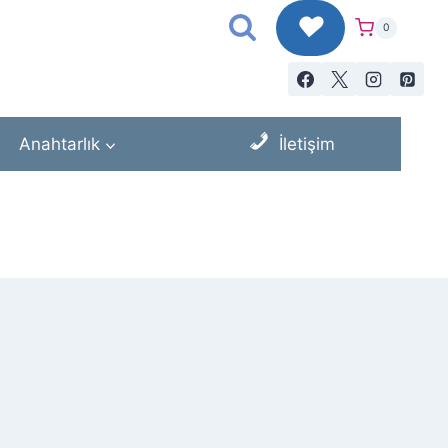
♥
0
Anahtarlık
İletişim