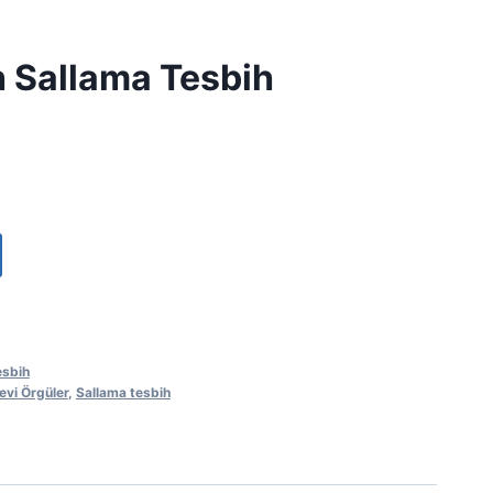
h Sallama Tesbih
esbih
vi Örgüler
,
Sallama tesbih