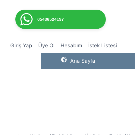
Skip
to
content
05436524197
Giriş Yap
Üye Ol
Hesabım
İstek Listesi
Ana Sayfa