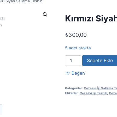
mızı Siyah Sallama Tesbih
Kırmızı Siya
₺
300,00
5 adet stokta
Kırmızı
Sepete Ekle
Siyah
Sallama
Beğen
Tesbih
adet
Kategoriler:
Cezaevi İşi Sallama T
Etiketler:
Cezaevi işi Tesbih
,
Cezae