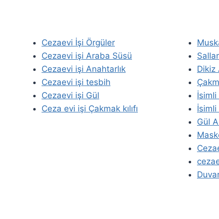
Cezaevi İşi Örgüler
Musk
Cezaevi işi Araba Süsü
Salla
Cezaevi işi Anahtarlık
Dikiz
Cezaevi işi tesbih
Çakma
Cezaevi işi Gül
İsiml
Ceza evi işi Çakmak kılıfı
İsimli
Gül A
Masko
Cezae
cezaev
Duvar