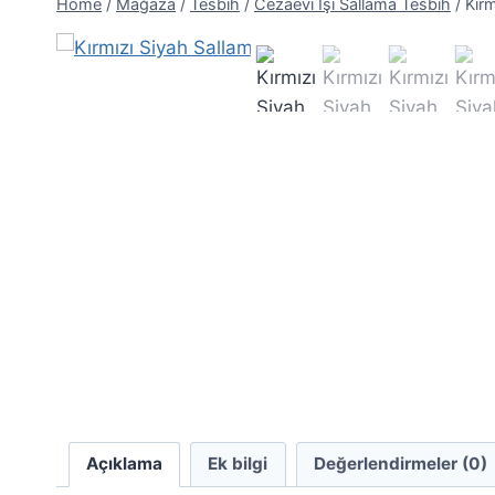
Home
/
Mağaza
/
Tesbih
/
Cezaevi İşi Sallama Tesbih
/
Kır
Açıklama
Ek bilgi
Değerlendirmeler (0)