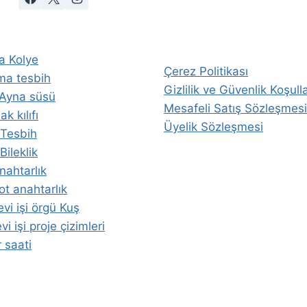
a Kolye
Çerez Politikası
ma tesbih
Gizlilik ve Güvenlik Koşulla
 Ayna süsü
Mesafeli Satış Sözleşmesi
k kılıfı
Üyelik Sözleşmesi
i Tesbih
 Bileklik
nahtarlık
t anahtarlık
vi işi örgü Kuş
i işi proje çizimleri
 saati