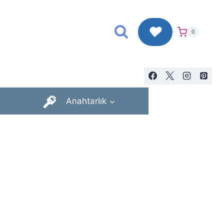
♥
0
Anahtarlık