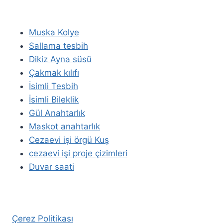
Muska Kolye
Sallama tesbih
Dikiz Ayna süsü
Çakmak kılıfı
İsimli Tesbih
İsimli Bileklik
Gül Anahtarlık
Maskot anahtarlık
Cezaevi işi örgü Kuş
cezaevi işi proje çizimleri
Duvar saati
Çerez Politikası