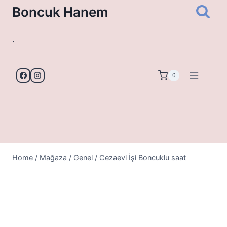
Skip
Boncuk Hanem
to
content
.
0
Home
/
Mağaza
/
Genel
/
Cezaevi İşi Boncuklu saat