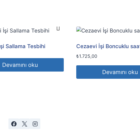
şi Sallama Tesbihi
Cezaevi İşi Boncuklu saa
₺
1.725,00
Devamını oku
Devamını oku