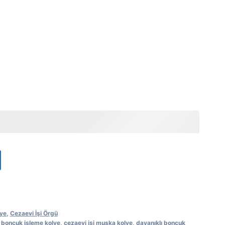
lye
,
Cezaevi İşi Örgü
,
boncuk işleme kolye
,
cezaevi işi muska kolye
,
dayanıklı boncuk