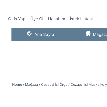
Skip
to
content
Giriş Yap
Üye Ol
Hesabım
İstek Listesi
Ana Sayfa
Mağaz
Home
/
Mağaza
/
Cezaevi İşi Örgü
/
Cezaevi işi Muska Kol