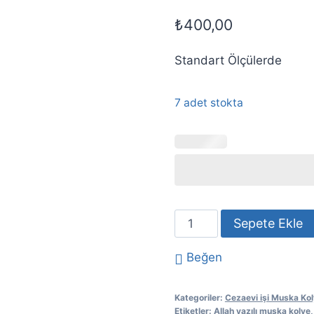
₺
400,00
Standart Ölçülerde
7 adet stokta
Allah
Sepete Ekle
Yazılı
El
Beğen
Yapımı
Muska
Kategoriler:
Cezaevi işi Muska Ko
Kolye
Etiketler:
Allah yazılı muska kolye