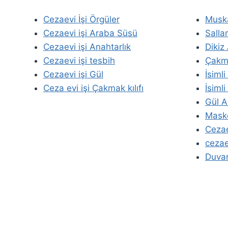
Cezaevi İşi Örgüler
Musk
Cezaevi işi Araba Süsü
Salla
Cezaevi işi Anahtarlık
Dikiz
Cezaevi işi tesbih
Çakma
Cezaevi işi Gül
İsiml
Ceza evi işi Çakmak kılıfı
İsimli
Gül A
Masko
Cezae
cezaev
Duvar