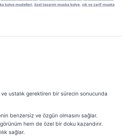
a kolye modelleri
,
özel tasarım muska kolye
,
şık ve zarif muska
a ve ustalık gerektiren bir sürecin sonucunda
enin benzersiz ve özgün olmasını sağlar.
r görünüm hem de özel bir doku kazandırır.
lık sağlar.