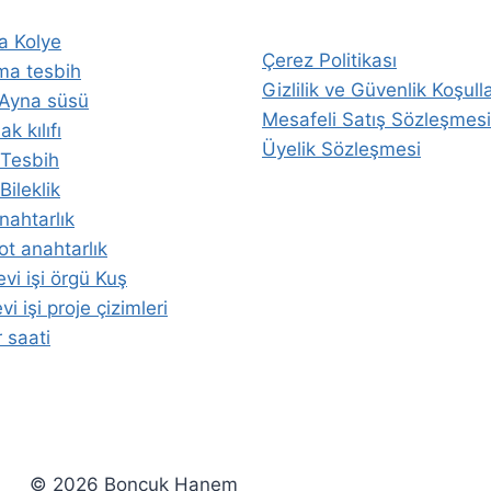
a Kolye
Çerez Politikası
ma tesbih
Gizlilik ve Güvenlik Koşulla
 Ayna süsü
Mesafeli Satış Sözleşmesi
k kılıfı
Üyelik Sözleşmesi
i Tesbih
 Bileklik
nahtarlık
t anahtarlık
vi işi örgü Kuş
i işi proje çizimleri
 saati
© 2026 Boncuk Hanem