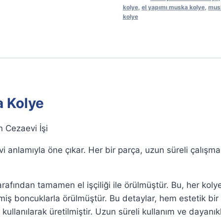
kolye
,
el yapımı muska kolye
,
musk
adet
kolye
a Kolye
n Cezaevi İşi
vi anlamıyla öne çıkar. Her bir parça, uzun süreli çalışm
rafından tamamen el işçiliği ile örülmüştür. Bu, her koly
nmiş boncuklarla örülmüştür. Bu detaylar, hem estetik bi
ullanılarak üretilmiştir. Uzun süreli kullanım ve dayanıklı