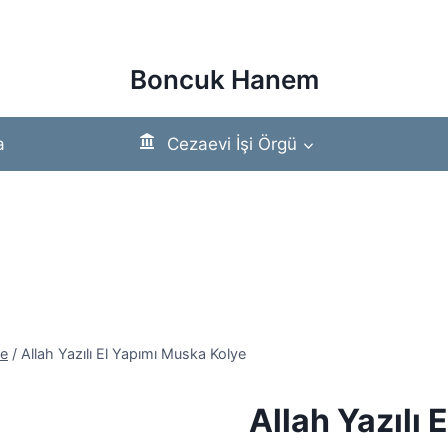
Boncuk Hanem
a
Cezaevi İşi Örgü
ye
/
Allah Yazılı El Yapımı Muska Kolye
Allah Yazılı