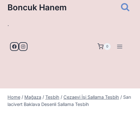
Skip
Boncuk Hanem
to
content
.
0
Home
/
Mağaza
/
Tesbih
/
Cezaevi İşi Sallama Tesbih
/
Sarı
lacivert Baklava Desenli Sallama Tesbih