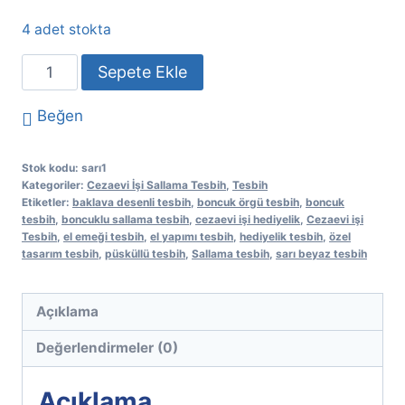
4 adet stokta
Sarı
Sepete Ekle
lacivert
Baklava
Beğen
Desenli
Sallama
Stok kodu:
sarı1
Tesbih
Kategoriler:
Cezaevi İşi Sallama Tesbih
,
Tesbih
Etiketler:
baklava desenli tesbih
,
boncuk örgü tesbih
,
boncuk
adet
tesbih
,
boncuklu sallama tesbih
,
cezaevi işi hediyelik
,
Cezaevi işi
Tesbih
,
el emeği tesbih
,
el yapımı tesbih
,
hediyelik tesbih
,
özel
tasarım tesbih
,
püsküllü tesbih
,
Sallama tesbih
,
sarı beyaz tesbih
Açıklama
Değerlendirmeler (0)
Açıklama