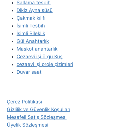
Sallama tesbih
Dikiz Ayna süsü
Çakmak kılıfı
İsimli Tesbih
İsimli Bileklik
Gül Anahtarlık
Maskot anahtarlık
Cezaevi işi örgü Kuş
cezaevi işi proje çizimleri
Duvar saati
Çerez Politikası
Gizlilik ve Güvenlik Koşulları
Mesafeli Satış Sözleşmesi
Üyelik Sözleşmesi