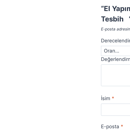
“El Yapı
Tesbih ”
E-posta adresi
Derecelend
Değerlendi
İsim
*
E-posta
*