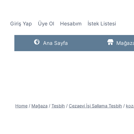
Skip
to
content
Giriş Yap
Üye Ol
Hesabım
İstek Listesi
Ana Sayfa
Mağaz
Home
/
Mağaza
/
Tesbih
/
Cezaevi İşi Sallama Tesbih
/
koz