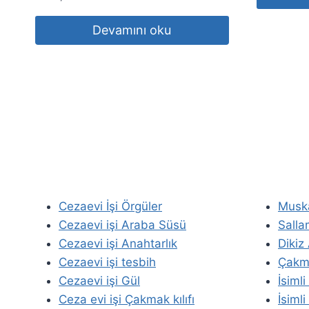
Devamını oku
Cezaevi İşi Örgüler
Musk
Cezaevi işi Araba Süsü
Salla
Cezaevi işi Anahtarlık
Dikiz
Cezaevi işi tesbih
Çakma
Cezaevi işi Gül
İsiml
Ceza evi işi Çakmak kılıfı
İsimli