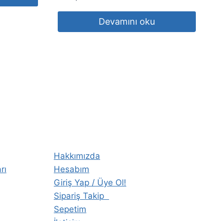
Devamını oku
Hakkımızda
rı
Hesabım
Giriş Yap / Üye Ol!
Sipariş Takip
Sepetim