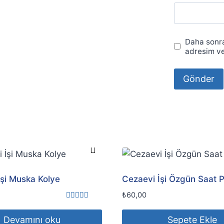
Daha sonra
adresim ve
İşi Muska Kolye
Cezaevi İşi Özgün Saat P
₺
60,00
5 üzerinden
5.00
Devamını oku
Sepete Ekle
oy aldı