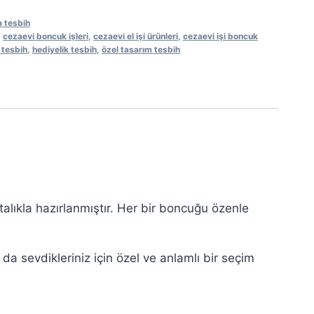
 tesbih
,
cezaevi boncuk işleri
,
cezaevi el işi ürünleri
,
cezaevi işi boncuk
 tesbih
,
hediyelik tesbih
,
özel tasarım tesbih
alıkla hazırlanmıştır. Her bir boncuğu özenle
 da sevdikleriniz için özel ve anlamlı bir seçim