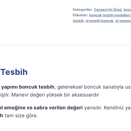
Bordo
Kategoriler:
Cezaevi İşi Örgü
,
koza
Mavi
Etiketler:
boncuk tesbih modelleri
tesbih
,
el emeği boncuk
,
el yapımı
Boncuk
Tesbih
adet
 Tesbih
l yapımı boncuk tesbih
, geleneksel boncuk sanatıyla ust
iştir. Manevi değeri yüksek bir aksesuardır
el emeğine ve sabra verilen değeri
yansıtır. Kendiniz ya
ih
tam size göre.