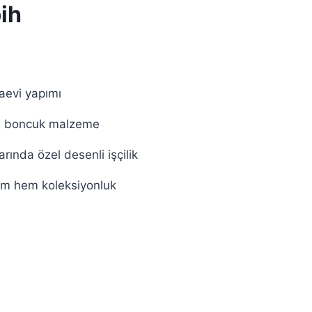
bih
aevi yapımı
klı boncuk malzeme
rında özel desenli işçilik
ım hem koleksiyonluk