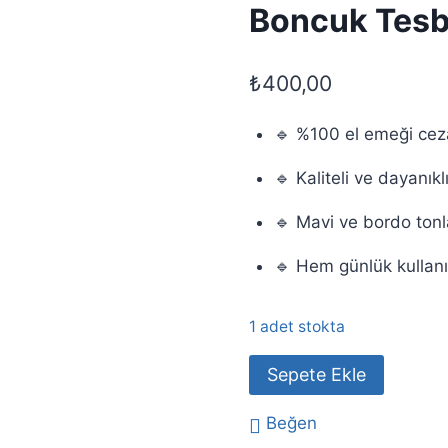
Boncuk Tes
₺
400,00
🔹 %100 el emeği cez
🔹 Kaliteli ve dayanı
🔹 Mavi ve bordo tonla
🔹 Hem günlük kullan
1 adet stokta
El
Sepete Ekle
Yapımı
Cezaevi
Beğen
İşi